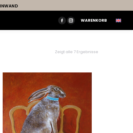
LEINWAND
WARENKORB
FACEBOOK
INSTAGRAM
PAGE
PAGE
OPENS
OPENS
IN
IN
Zeigt alle 7 Ergebnisse
NEW
NEW
WINDOW
WINDOW