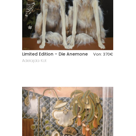
Limited Edition – Die Anemone
Von:
370
€
Adelajda Kot