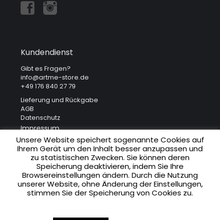
Kundendienst
Gibt es Fragen?
info@artme-store.de
+49 176 840 27 79
Lieferung und Rückgabe
AGB
Datenschutz
Impressum
Unsere Website speichert sogenannte Cookies auf
Ihrem Gerät um den Inhalt besser anzupassen und
Unsere Adresse
zu statistischen Zwecken. Sie können deren
Speicherung deaktivieren, indem Sie Ihre
ART ME. Art Gallery
Browsereinstellungen ändern. Durch die Nutzung
Krakowska 41
unserer Website, ohne Änderung der Einstellungen,
31-066 Krakau (Polen)
stimmen Sie der Speicherung von Cookies zu.