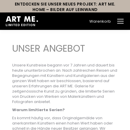
ENTDECKEN SIE UNSER NEUES PROJEKT: ART ME.
HOME – BILDER AUF LEINWAND
Warenkorb
UNSER ANGEBOT
Unsere Kunstreise begann vor 7 Jahren und dauert bis
heute ununterbrochen an. Nach zahlreichen Reisen und
Begegnungen mit Künstlern und Kunstgalerien aus der
ganzen Welt haben wir beschlossen, basierend auf
unseren Erfahrungen die ART ME. Galerie für
zeitgenössische Kunst zu gründen, die limitierte Serien
von Drucken von Werken von Malerkünstlern und
Fotografen anbietet.
Warum limitierte Serien?
Es kommt häufig vor, dass Originalgemälde von
anerkannten Künstlern einen hohen Wert haben oder
schnell in die Hände neuer Besitzer gelangen. Wir