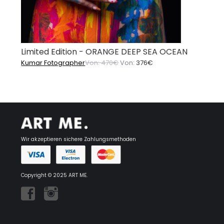
Limited Edition - ORANGE DEEP SEA OCEAN
Kumar Fotographer
Von:
470
€
Von:
376
€
Wir akzeptieren sichere Zahlungsmethoden
Copyright © 2025 ART ME.