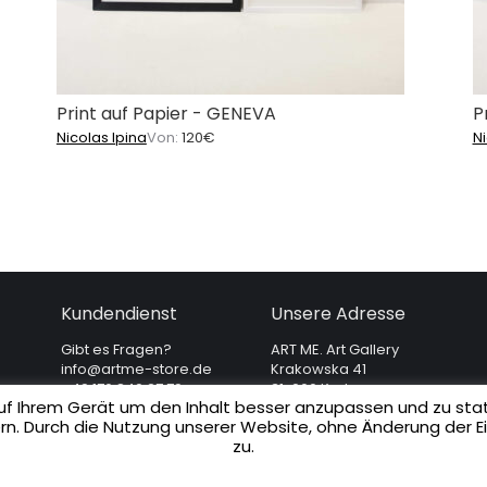
Print auf Papier - GENEVA
P
Nicolas Ipina
Von:
120
€
Ni
Kundendienst
Unsere Adresse
Gibt es Fragen?
ART ME. Art Gallery
info@artme-store.de
Krakowska 41
+49 176 840 27 79
31-066 Krakau
f Ihrem Gerät um den Inhalt besser anzupassen und zu stat
(Polen)
Lieferung und
ern. Durch die Nutzung unserer Website, ohne Änderung der 
Rückgabe
zu.
AGB
Datenschutz