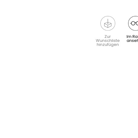
Zur
Im R
Wunschliste
anse
hinzufügen