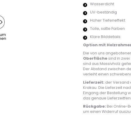
Wasserdicht
UV-beständig
Hoher Tiefeneffekt
Tolle, satte Farben
aum
Klare Bilddetails
hen
Option mit Holzrahmen
Die von uns angeboten
Oberfläche
sind in zwei
sind aus Massivholz gefe
Der Abstand zwischen d
verleiht einen schwebend
Lieferzeit:
der Versand e
Krakau. Die Lieferzeit na
Eingang der Bestellung w
das genaue Lieferzeitfe
Rückgabe:
Bei Online-B
um einen Widerruf auszu