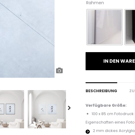
Rahmen
IN DEN WAR
BESCHREIBUNG
ZU
Verfügbare Größe:
100 x 85 cm Fotodruck
Eigenschaften eines Fotod
2 mm dickes Acrylgla