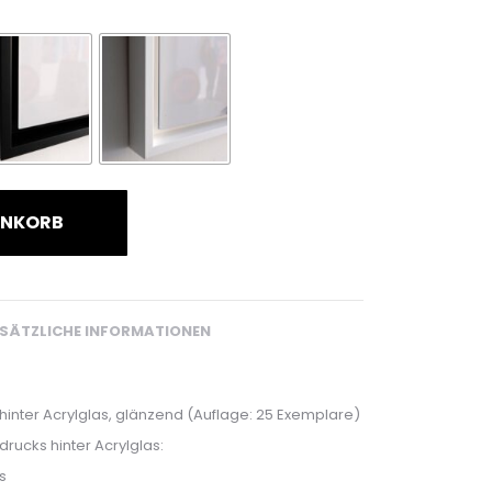
ENKORB
SÄTZLICHE INFORMATIONEN
 hinter Acrylglas, glänzend (Auflage: 25 Exemplare)
rucks hinter Acrylglas:
s