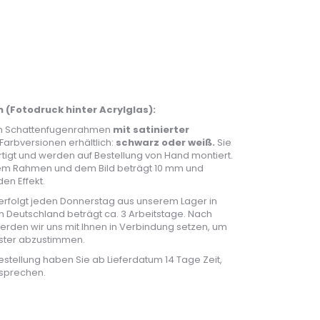
 (Fotodruck hinter Acrylglas):
en Schattenfugenrahmen
mit satinierter
 Farbversionen erhältlich:
schwarz oder weiß.
Sie
rtigt und werden auf Bestellung von Hand montiert.
em Rahmen und dem Bild beträgt 10 mm und
en Effekt.
rfolgt jeden Donnerstag aus unserem Lager in
ch Deutschland beträgt ca. 3 Arbeitstage. Nach
erden wir uns mit Ihnen in Verbindung setzen, um
nster abzustimmen.
estellung haben Sie ab Lieferdatum 14 Tage Zeit,
sprechen.