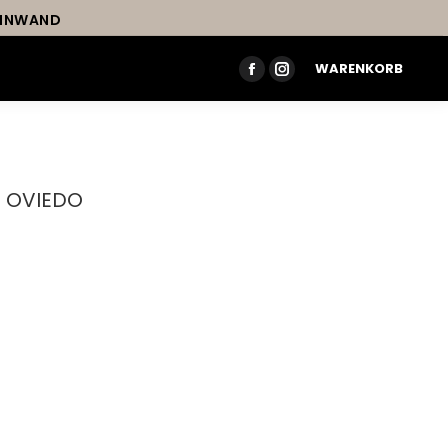
LEINWAND
WARENKORB
FACEBOOK
INSTAGRAM
PAGE
PAGE
OPENS
OPENS
IN
IN
NEW
NEW
 – OVIEDO
WINDOW
WINDOW