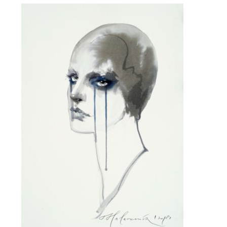
war:
ist:
560€
220€.