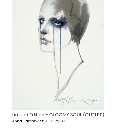
Limited Edition - GLOOMY SOUL (OUTLET)
Ursprünglicher
Aktueller
Anna Halarewicz
560
€
220
€
Preis
Preis