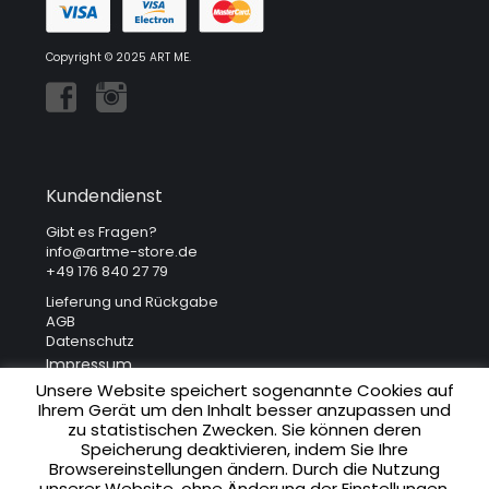
Copyright © 2025 ART ME.
Kundendienst
Gibt es Fragen?
info@artme-store.de
+49 176 840 27 79
Lieferung und Rückgabe
AGB
Datenschutz
Impressum
Unsere Website speichert sogenannte Cookies auf
Ihrem Gerät um den Inhalt besser anzupassen und
Unsere Adresse
zu statistischen Zwecken. Sie können deren
Speicherung deaktivieren, indem Sie Ihre
ART ME. Art Gallery
Browsereinstellungen ändern. Durch die Nutzung
Krakowska 41
unserer Website, ohne Änderung der Einstellungen,