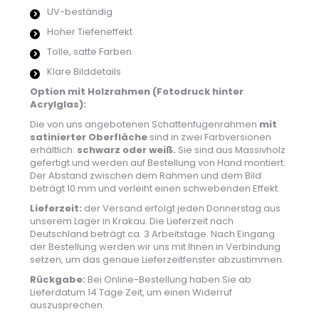
UV-beständig
Hoher Tiefeneffekt
Tolle, satte Farben
Klare Bilddetails
Option mit Holzrahmen (Fotodruck hinter
Acrylglas):
Die von uns angebotenen Schattenfugenrahmen
mit
satinierter Oberfläche
sind in zwei Farbversionen
erhältlich:
schwarz oder weiß.
Sie sind aus Massivholz
gefertigt und werden auf Bestellung von Hand montiert.
Der Abstand zwischen dem Rahmen und dem Bild
beträgt 10 mm und verleiht einen schwebenden Effekt.
Lieferzeit:
der Versand erfolgt jeden Donnerstag aus
unserem Lager in Krakau. Die Lieferzeit nach
Deutschland beträgt ca. 3 Arbeitstage. Nach Eingang
der Bestellung werden wir uns mit Ihnen in Verbindung
setzen, um das genaue Lieferzeitfenster abzustimmen.
Rückgabe:
Bei Online-Bestellung haben Sie ab
Lieferdatum 14 Tage Zeit, um einen Widerruf
auszusprechen.