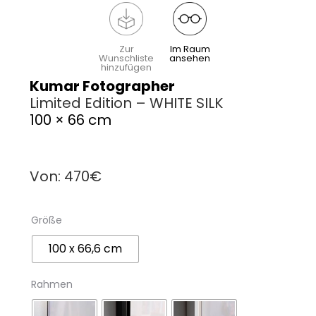
Zur
Im Raum
Wunschliste
ansehen
hinzufügen
Kumar Fotographer
Limited Edition – WHITE SILK
100 × 66 cm
Von:
470
€
Größe
100 x 66,6 cm
Rahmen