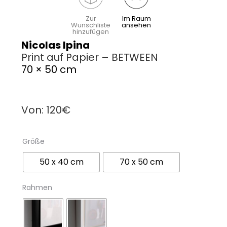
Zur
Im Raum
Wunschliste
ansehen
hinzufügen
Nicolas Ipina
Print auf Papier – BETWEEN
70 × 50 cm
Von:
120
€
Größe
50 x 40 cm
70 x 50 cm
Rahmen