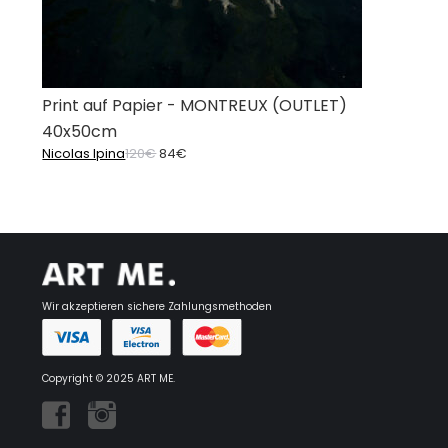
Print auf Papier - MONTREUX (OUTLET)
40x50cm
Ursprünglicher
Aktueller
Nicolas Ipina
120
€
84
€
Preis
Preis
war:
ist:
120€
84€.
Wir akzeptieren sichere Zahlungsmethoden
Copyright © 2025 ART ME.