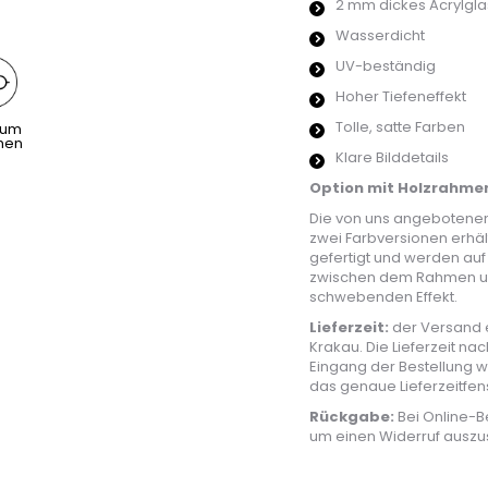
2 mm dickes Acrylgla
Wasserdicht
UV-beständig
Hoher Tiefeneffekt
Tolle, satte Farben
aum
hen
Klare Bilddetails
Option mit Holzrahme
Die von uns angeboten
zwei Farbversionen erhält
gefertigt und werden auf
zwischen dem Rahmen und
schwebenden Effekt.
Lieferzeit:
der Versand e
Krakau. Die Lieferzeit na
Eingang der Bestellung w
das genaue Lieferzeitfe
Rückgabe:
Bei Online-B
um einen Widerruf auszu