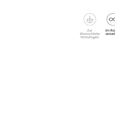
Zur
Im R
Wunschliste
anse
hinzufügen