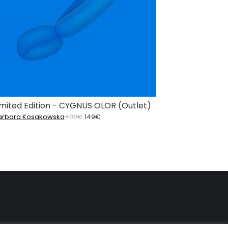
imited Edition - CYGNUS OLOR (Outlet)
Ursprünglicher
Aktueller
arbara Kosakowska
430
€
149
€
Preis
Preis
war:
ist:
430€
149€.