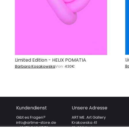
L
Limited Edition - HELIX POMATIA
B
Barbara Kosakowska
Von:
430
€
Kundendienst
Unsere Adresse
Gibt es Fragen?
ART ME. Art Gallery
info@artme-store.de
Krakowska 41
+49 176 840 27 79
31-066 Krakau