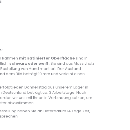
s
n:
en Rahmen
mit satinierter Oberfläche
sind in
lich:
schwarz oder weiß.
Sie sind aus Massivholz
 Bestellung von Hand montiert. Der Abstand
 dem Bild beträgt 10 mm und verleiht einen
rfolgt jeden Donnerstag aus unserem Lager in
ch Deutschland beträgt ca. 3 Arbeitstage. Nach
erden wir uns mit Ihnen in Verbindung setzen, um
nster abzustimmen.
estellung haben Sie ab Lieferdatum 14 Tage Zeit,
sprechen.