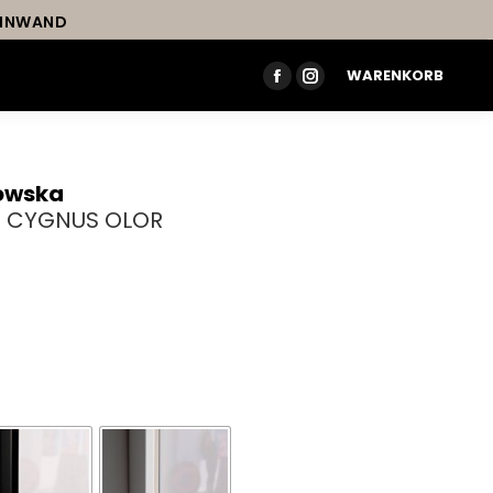
LEINWAND
WARENKORB
FACEBOOK
INSTAGRAM
PAGE
PAGE
OPENS
OPENS
IN
IN
owska
NEW
NEW
 – CYGNUS OLOR
WINDOW
WINDOW