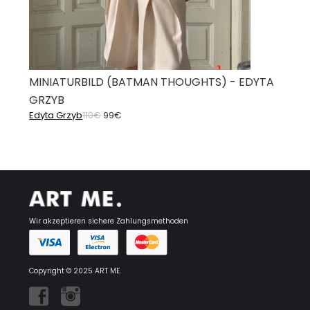
MINIATURBILD (BATMAN THOUGHTS) - EDYTA
GRZYB
Ursprünglicher
Aktueller
Edyta Grzyb
110
€
99
€
Preis
Preis
war:
ist:
110€
99€.
Wir akzeptieren sichere Zahlungsmethoden
Copyright © 2025 ART ME.