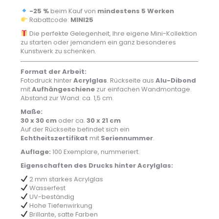
-25 %
beim Kauf von
mindestens 5 Werken
Rabattcode:
MINI25
Die perfekte Gelegenheit, Ihre eigene Mini-Kollektion
zu starten oder jemandem ein ganz besonderes
Kunstwerk zu schenken.
Format der Arbeit:
Fotodruck hinter
Acrylglas
. Rückseite aus
Alu-Dibond
mit
Aufhängeschiene
zur einfachen Wandmontage.
Abstand zur Wand: ca. 1,5 cm.
Maße:
30 x 30 cm
oder ca.
30 x 21 cm
Auf der Rückseite befindet sich ein
Echtheitszertifikat
mit
Seriennummer
.
Auflage:
100 Exemplare, nummeriert.
Eigenschaften des Drucks hinter Acrylglas:
2 mm starkes Acrylglas
Wasserfest
UV-beständig
Hohe Tiefenwirkung
Brillante, satte Farben