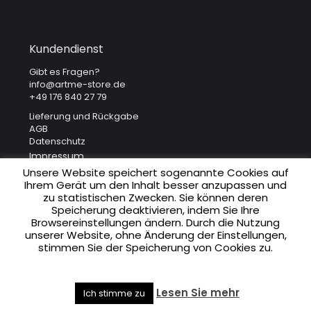
Kundendienst
Gibt es Fragen?
info@artme-store.de
+49 176 840 27 79
Lieferung und Rückgabe
AGB
Datenschutz
Impressum
Unsere Website speichert sogenannte Cookies auf
Ihrem Gerät um den Inhalt besser anzupassen und
Unsere Adresse
zu statistischen Zwecken. Sie können deren
Speicherung deaktivieren, indem Sie Ihre
ART ME. Art Gallery
Browsereinstellungen ändern. Durch die Nutzung
Krakowska 41
unserer Website, ohne Änderung der Einstellungen,
31-066 Krakau (Polen)
stimmen Sie der Speicherung von Cookies zu.
Lesen Sie mehr
Ich stimme zu