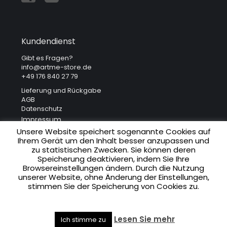
Kundendienst
Gibt es Fragen?
info@artme-store.de
+49 176 840 27 79
Lieferung und Rückgabe
AGB
Datenschutz
Impressum
Unsere Website speichert sogenannte Cookies auf
Ihrem Gerät um den Inhalt besser anzupassen und
Unsere Adresse
zu statistischen Zwecken. Sie können deren
Speicherung deaktivieren, indem Sie Ihre
ART ME. Art Gallery
Browsereinstellungen ändern. Durch die Nutzung
Krakowska 41
unserer Website, ohne Änderung der Einstellungen,
31-066 Krakau (Polen)
stimmen Sie der Speicherung von Cookies zu.
Lesen Sie mehr
Ich stimme zu