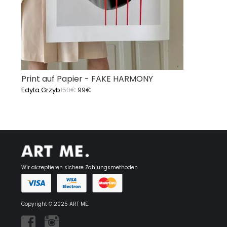
Print auf Papier - FAKE HARMONY
Ursprünglicher
Aktueller
Edyta Grzyb
150
€
99
€
Preis
Preis
war:
ist:
150€
99€.
Wir akzeptieren sichere Zahlungsmethoden
Copyright © 2025 ART ME.