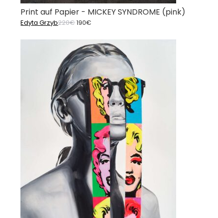
Print auf Papier - MICKEY SYNDROME (pink)
Ursprünglicher
Aktueller
Edyta Grzyb
220
€
190
€
Preis
Preis
war:
ist:
220€
190€.