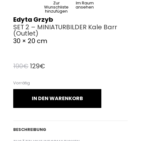
Zur
Im Raum
Wunschliste
ansehen
hinzufügen
Edyta Grzyb
SET 2 – MINIATURBILDER Kale Barr
(Outlet)
30 × 20 cm
Ursprünglicher
Aktueller
190
€
129
€
Preis
Preis
Vorrätig
war:
ist:
190€
129€.
IN DEN WARENKORB
BESCHREIBUNG