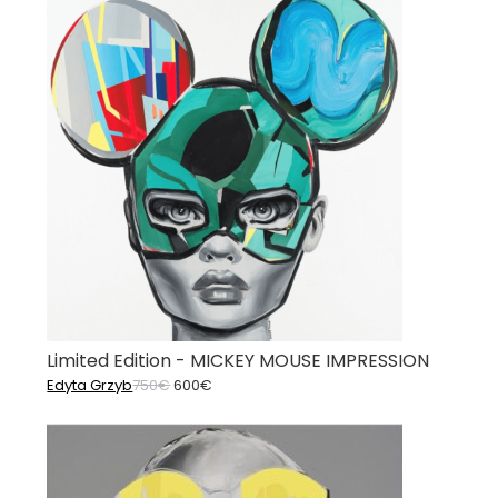
Limited Edition - MICKEY MOUSE IMPRESSION
Ursprünglicher
Aktueller
Edyta Grzyb
750
€
600
€
Preis
Preis
war:
ist:
750€
600€.