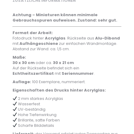
ZUSÄTZLICHE INFORMATIONEN
Achtung – Miniaturen können minimale
Gebrauchsspuren aufweisen. Zustand: sehr gut.
Format der Arbeit:
Fotodruck hinter
Acrylglas
. Rückseite aus
Alu-Dibond
mit
Aufhängeschiene
zur einfachen Wandmontage.
Abstand zur Wand: ca. 1,5 cm.
Maße:
30 x 30 cm
oder ca.
30 x 21 cm
Auf der Rückseite befindet sich ein
Echtheitszertifikat
mit
Seriennummer
.
Auflage:
100 Exemplare, nummeriert.
Eigenschaften des Drucks hinter Acrylglas:
2 mm starkes Acrylglas
Wasserfest
UV-beständig
Hohe Tiefenwirkung
Brillante, satte Farben
Scharfe Bilddetails
Lieferzeit:
der Versand erfolgt jeden Donnerstag aus