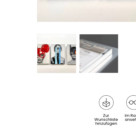
Zur
Im R
Wunschliste
anse
hinzufügen