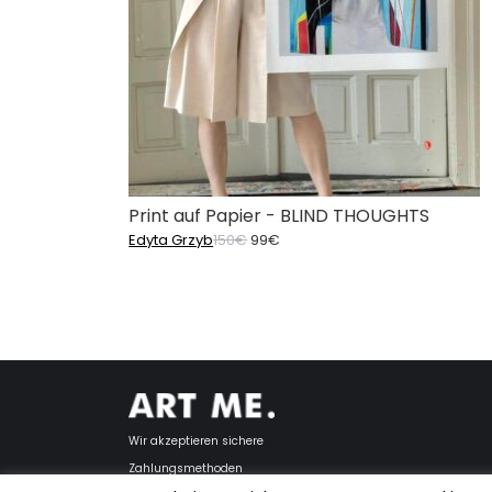
Print auf Papier - BLIND THOUGHTS
Ursprünglicher
Aktueller
Edyta Grzyb
150
€
99
€
Preis
Preis
war:
ist:
150€
99€.
Wir akzeptieren sichere
Zahlungsmethoden