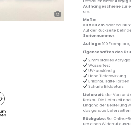
Fotodruck hinter
Acrylgl
Aufhängeschiene
zur 
cm.
Maße:
30 x 30 cm
oder ca.
30 x
Auf der Rückseite befinde
Seriennummer
.
Auflage:
100 Exemplare,
Eigenschaften des Druc
2 mm starkes Acrylgla
Wasserfest
UV-beständig
Hohe Tiefenwirkung
Brillante, satte Farben
Scharfe Bilddetails
Lieferzeit:
der Versand e
Krakau. Die Lieferzeit na
Eingang der Bestellung w
das genaue Lieferzeitfe
aum
hen
Rückgabe:
Bei Online-B
um einen Widerruf auszu