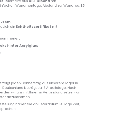
as
. Rückseite aus
Alu-Dibond
mit
einfachen Wandmontage. Abstand zur Wand: ca. 1,5
 21 cm
t sich ein
Echtheitszertifikat
mit
 nummeriert.
ks hinter Acrylglas:
s
rfolgt jeden Donnerstag aus unserem Lager in
ch Deutschland beträgt ca. 3 Arbeitstage. Nach
erden wir uns mit Ihnen in Verbindung setzen, um
nster abzustimmen.
estellung haben Sie ab Lieferdatum 14 Tage Zeit,
sprechen.