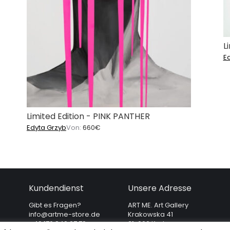
L
E
Limited Edition - PINK PANTHER
Edyta Grzyb
Von:
660
€
Kundendienst
Unsere Adresse
Gibt es Fragen?
ART ME. Art Gallery
info@artme-store.de
Krakowska 41
+49 176 840 27 79
31-066 Krakau