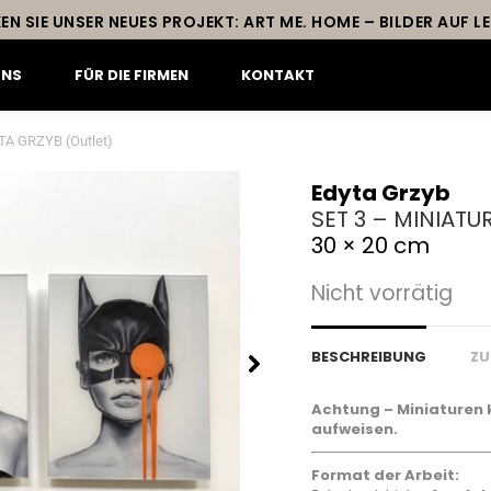
EN SIE UNSER NEUES PROJEKT: ART ME. HOME – BILDER AUF 
UNS
FÜR DIE FIRMEN
KONTAKT
TA GRZYB (Outlet)
Edyta Grzyb
SET 3 – MINIATU
30 × 20 cm
Nicht vorrätig
BESCHREIBUNG
ZU
Achtung – Miniaturen
aufweisen.
Format der Arbeit: