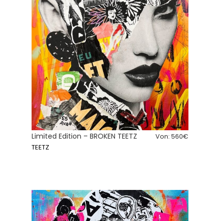
Limited Edition – BROKEN TEETZ
Von:
560
€
TEETZ