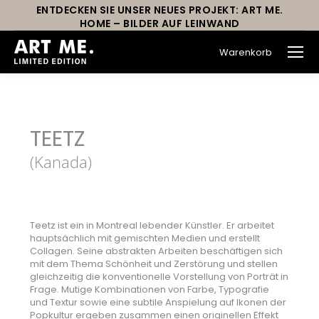
ENTDECKEN SIE UNSER NEUES PROJEKT: ART ME.
HOME – BILDER AUF LEINWAND
Warenkorb
Sie befinden sich hier:
TEETZ
(Kanada)
Teetz ist ein in Montreal lebender Künstler. Er arbeitet
hauptsächlich mit gemischten Medien und erstellt
Collagen. Seine abstrakten Arbeiten beschäftigen sich
mit dem Thema Schönheit und Zerstörung und stellen
gleichzeitig die konventionelle Vorstellung von Porträt in
Frage. Mutige Kombinationen von Farbe, Typografie
und Textur sowie eine subtile Anspielung auf Ikonen der
Popkultur ergeben zusammen einen originellen Effekt